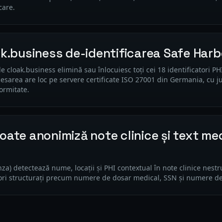
care.
ak.business de-identificarea Safe Har
e cloak.business elimină sau înlocuiesc toți cei 18 identificatori P
esarea are loc pe servere certificate ISO 27001 din Germania, cu j
ormitate.
oate anonimiză note clinice și text me
za) detectează nume, locații și PHI contextual în note clinice nestr
tori structurați precum numere de dosar medical, SSN și numere de