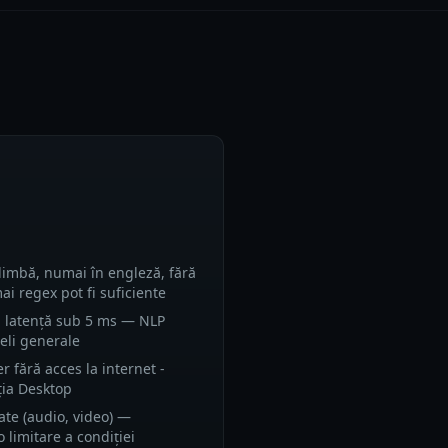
limbă, numai în engleză, fără
i regex pot fi suficiente
a latență sub 5 ms — NLP
eli generale
r fără acces la internet -
ația Desktop
ate (audio, video) —
o limitare a condiției