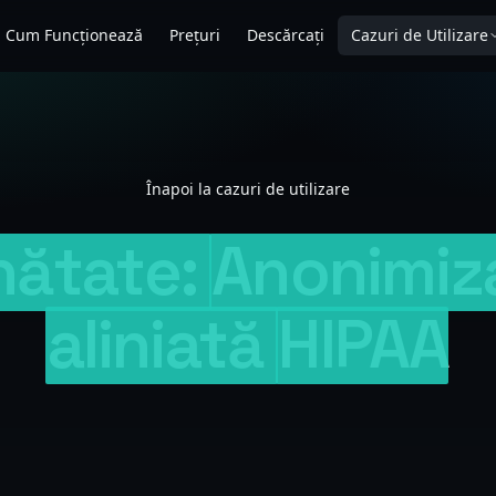
Cum Funcționează
Prețuri
Descărcați
Cazuri de Utilizare
Înapoi la cazuri de utilizare
nătate:
Anonimiz
aliniată
HIPAA