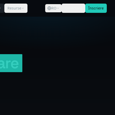
Resurse
RO
Conectare
Înscriere
are