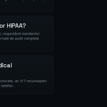
bor HIPAA?
HI, respectând standardul
urnale de audit complete
dical
ucturate, iar 317 recunoașteri
 telefon.