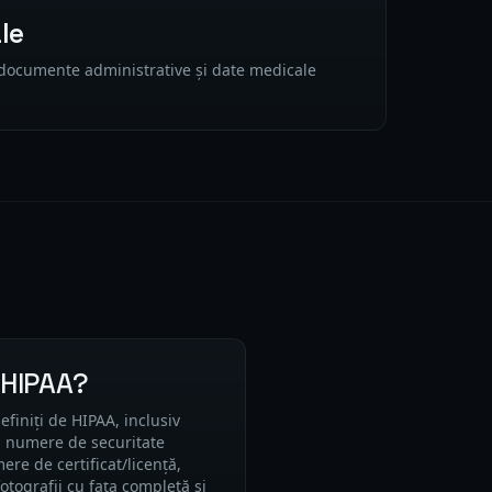
le
 documente administrative și date medicale
 HIPAA?
efiniți de HIPAA, inclusiv
, numere de securitate
e de certificat/licență,
 fotografii cu fața completă și