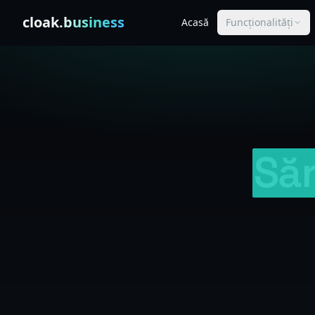
Skip to content
cloak
.business
Acasă
Funcționalități
Să