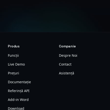
Solicitați DPA
Contactați-ne
Produs
Companie
Funcții
Despre Noi
Live Demo
Contact
Prețuri
Asistență
Documentație
Referință API
Add-in Word
Download