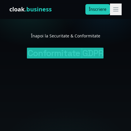
Skip to content
cloak
.business
Înscriere
Înapoi la Securitate & Conformitate
Conformitate
GDPR