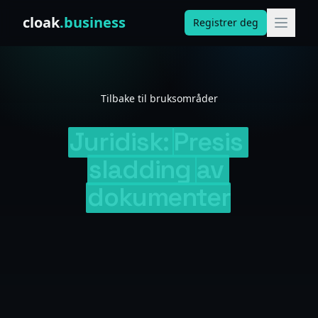
Skip to content
cloak
.business
Registrer deg
Tilbake til bruksområder
Juridisk:
Presis
sladding
av
dokumenter