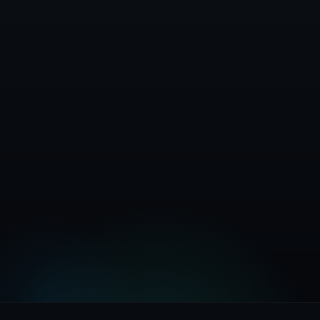
Kontakt salg
Se HIPAA-veileder