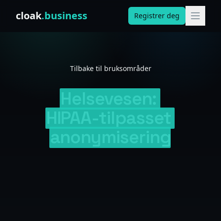
Skip to content
cloak
.business
Registrer deg
Tilbake til bruksområder
Helsevesen:
HIPAA-tilpasset
anonymisering