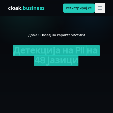
Skip to content
cloak
.business
Регистрирај се
Дома
Назад на карактеристики
Детекција
на
PII
на
48
јазици