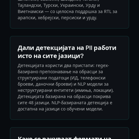
Тајландски, Турски, Украински, Урду и
Виетнамски — со целосна поддршка за RTL за
арапски, хебрејски, персиски и урду.
Дали детекцијата на PII работи
исто на сите јазици?
Детекцијата користи два пристапи: regex-
базирано препознавање на обрасци за
структуирани податоци (ИД, телефонски
броеви, даночни броеви) и NLP модели за
неструктуирани ентитети (имиња, локации).
Детекцијата базирана на обрасци покрива
сите 48 јазици. NLP-базираната детекција е
достапна на јазици со обучени модели.