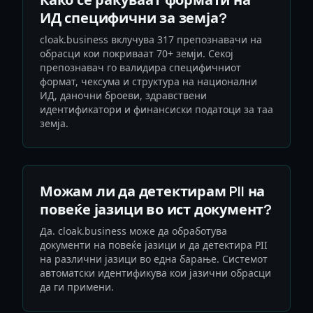
Како се ракуваат формати на
ИД специфични за земја?
cloak.business вклучува 317 препознавачи на
обрасци кои покриваат 70+ земји. Секој
препознавач го валидира специфичниот
формат, чексума и структура на национални
ИД, даночни броеви, здравствени
идентификатори и финансиски податоци за таа
земја.
Можам ли да детектирам PII на
повеќе јазици во ист документ?
Да. cloak.business може да обработува
документи на повеќе јазици и да детектира PII
на различни јазици во една барање. Системот
автоматски идентификува кои јазични обрасци
да ги примени.