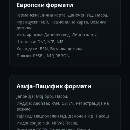
Европски формати
Германски: Лична карта, Даночен ИД, Пасош
Француски: NIR, Национална карта, Возачка
дозвола
Италијански: Даночен код, Лична карта
Шпански: DNI, NIE, NIF
Холандски: BSN, Возачка дозвола
Полски: PESEL, NIP, REGON
Азија-Пацифик формати
Јапонија: Мој број, Пасош
Индија: Aadhaar, PAN, GSTIN, Регистрација на
возило
Тајланд: Национален ИД, Даночен ИД, Пасош
Индонезија: NIK, NPWP, Пасош
Виетнам: CCCD, Даночен код, Пасош