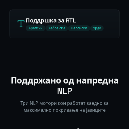
Поддршка за RTL
Арапски
Хебрејски
Персиски
Урду
Поддржано од напредна
NLP
Три NLP мотори кои работат заедно за
максимално покривање на јазиците