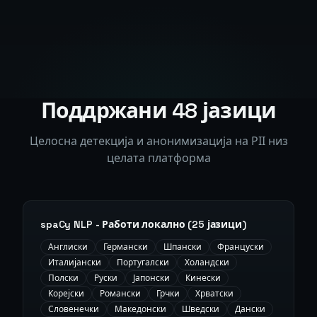
Поддржани 48 јазици
Целосна детекција и анонимизација на PII низ
целата платформа
spaCy NLP - Работи локално (25 јазици)
Англиски
Германски
Шпански
Француски
Италијански
Португалски
Холандски
Полски
Руски
Јапонски
Кинески
Корејски
Романски
Грчки
Хрватски
Словенечки
Македонски
Шведски
Дански