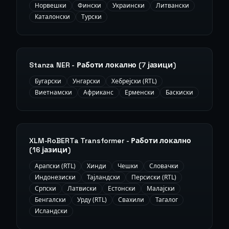
Норвешки
Фински
Украински
Литвански
Каталонски
Турски
Stanza NER - Работи локално (7 јазици)
Бугарски
Унгарски
Хебрејски (RTL)
Виетнамски
Африканс
Ерменски
Баскиски
XLM-RoBERTa Transformer - Работи локално
(16 јазици)
Арапски (RTL)
Хинди
Чешки
Словачки
Индонезиски
Тајландски
Персиски (RTL)
Српски
Латвиски
Естонски
Малајски
Бенгалски
Урду (RTL)
Свахили
Тагалог
Исландски