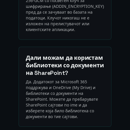
256-GCM со посветен клуч за
шифрирање (ADDIN_ENCRYPTION_KEY)
пред да се зачуваат во базата на
податоци. Клучот никогаш не е
изложен на прелистувачот или
клиентските апликации.
Дали можам да користам
библиотеки со документи
на SharePoint?
Да. Додатокот за Microsoft 365
поддржува и OneDrive (My Drive) и
библиотеки со документи на
SharePoint. Можете да пребарувате
SharePoint сајтови по ime и да
изберете која било библиотека со
документи во тие сајтови.