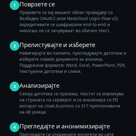
Поврзете се
1
Пријавете се кај вашиот облак провајдер со
безбеден OAuth2 (или Nextcloud Login Flow v2).
Акредитивите се шифрирани end-to-end и
никогаш не се зачувуваат во обичен текст.
Прелистувајте и изберете
2
Навигирајте во папките, прегледувајте датотеки и
изберете повеќе документи за анализа.
Поддржани формати: Word, Excel, PowerPoint, PDF,
текстуални датотеки и слики.
Анализирајте
3
Секоја датотека се презема, текстот се извлекува
на страната на серверот и се анализира со PII
моторот на cloak.business со 317 препознавачи
на 48 јазици.
Прегледајте и анонимизирајте
4
Прегледајте ги откриените ентитети во сите