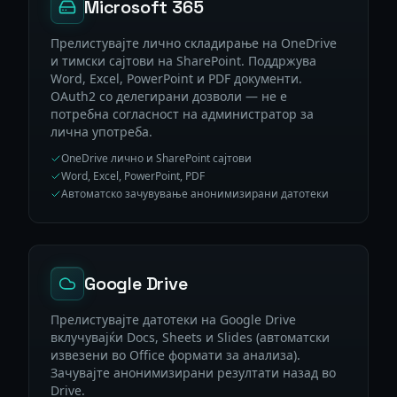
Microsoft 365
Прелистувајте лично складирање на OneDrive
и тимски сајтови на SharePoint. Поддржува
Word, Excel, PowerPoint и PDF документи.
OAuth2 со делегирани дозволи — не е
потребна согласност на администратор за
лична употреба.
OneDrive лично и SharePoint сајтови
Word, Excel, PowerPoint, PDF
Автоматско зачувување анонимизирани датотеки
Google Drive
Прелистувајте датотеки на Google Drive
вклучувајќи Docs, Sheets и Slides (автоматски
извезени во Office формати за анализа).
Зачувајте анонимизирани резултати назад во
Drive.