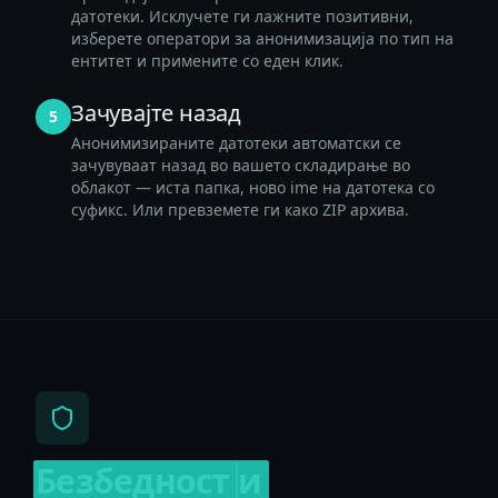
датотеки. Исклучете ги лажните позитивни,
изберете оператори за анонимизација по тип на
ентитет и примените со еден клик.
Зачувајте назад
5
Анонимизираните датотеки автоматски се
зачувуваат назад во вашето складирање во
облакот — иста папка, ново ime на датотека со
суфикс. Или превземете ги како ZIP архива.
Безбедност
и