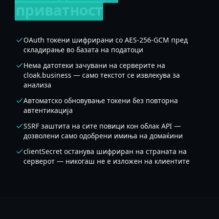
приватност
OAuth токени шифрирани со AES-256-GCM пред
складирање во базата на податоци
Нема датотеки зачувани на серверите на
cloak.business — само текстот се извлекува за
анализа
Автоматско обновување токени без повторна
автентикација
SSRF заштита на сите повици кон облак API —
дозволени само одобрени имиња на домаќини
clientSecret останува шифриран на страната на
серверот — никогаш не е изложен на клиентите