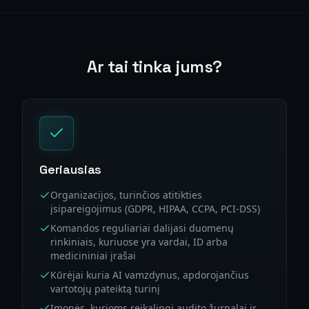
Ar tai tinka jums?
Geriausias
Organizacijos, turinčios atitikties
įsipareigojimus (GDPR, HIPAA, CCPA, PCI-DSS)
Komandos reguliariai dalijasi duomenų
rinkiniais, kuriuose yra vardai, ID arba
medicininiai įrašai
Kūrėjai kuria AI vamzdynus, apdorojančius
vartotojų pateiktą turinį
Įmonės, kurioms reikalingi audito žurnalai ir