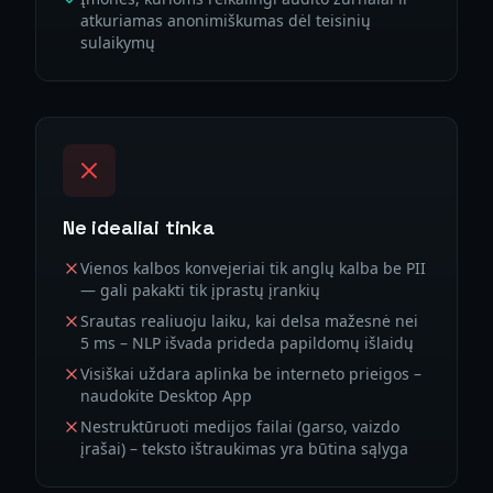
atkuriamas anonimiškumas dėl teisinių
sulaikymų
Ne idealiai tinka
Vienos kalbos konvejeriai tik anglų kalba be PII
— gali pakakti tik įprastų įrankių
Srautas realiuoju laiku, kai delsa mažesnė nei
5 ms – NLP išvada prideda papildomų išlaidų
Visiškai uždara aplinka be interneto prieigos –
naudokite Desktop App
Nestruktūruoti medijos failai (garso, vaizdo
įrašai) – teksto ištraukimas yra būtina sąlyga