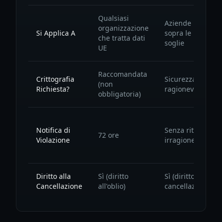
Qualsiasi
Aziende
organizzazione
Si Applica A
sopra le
che tratta dati
soglie
UE
Raccomandata
Crittografia
Sicurezza
(non
Richiesta?
ragionevole
obbligatoria)
Notifica di
Senza ritardi
72 ore
Violazione
irragionevoli
Diritto alla
Sì (diritto
Sì (diritto di
Cancellazione
all'oblio)
cancellazione)