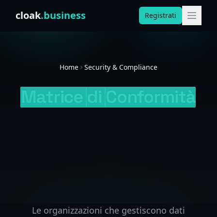
Skip to content
cloak
.business
Registrati
Home
Security & Compliance
Matrice
di
Conformità
Le organizzazioni che gestiscono dati