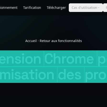
tionnement
Tarification
Télécharger
Cas d'utilisation
Accueil
Retour aux fonctionnalités
ension
Chrome
p
misation
des
pr