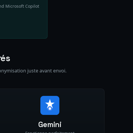
nd Microsoft Copilot
rés
onymisation juste avant envoi.
Gemini