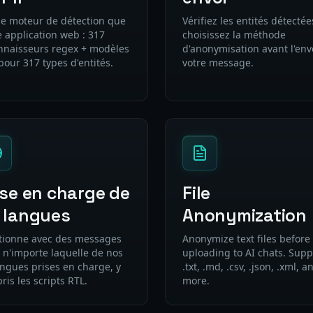
 moteur de détection que
Vérifiez les entités détectée
e application web : 317
choisissez la méthode
nnaisseurs regex + modèles
d'anonymisation avant l'env
pour 317 types d'entités.
votre message.
ise en charge de
File
 langues
Anonymization
tionne avec des messages
Anonymize text files before
 n'importe laquelle de nos
uploading to AI chats. Supp
angues prises en charge, y
.txt, .md, .csv, .json, .xml, a
is les scripts RTL.
more.