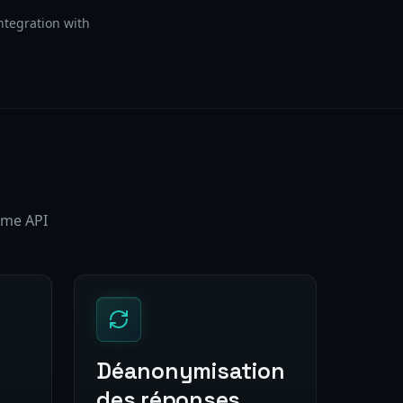
ntegration with
ame API
Déanonymisation
des réponses