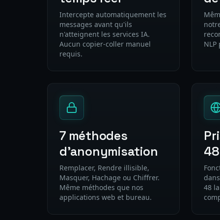
Intercepte automatiquement les
Même
messages avant qu'ils
notr
n'atteignent les services IA.
reco
Aucun copier-coller manuel
NLP 
requis.
7 méthodes
Pr
d'anonymisation
48
Remplacer, Rendre illisible,
Fonc
Masquer, Hachage ou Chiffrer.
dans
Même méthodes que nos
48 l
applications web et bureau.
compr