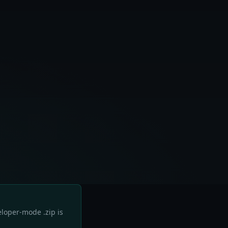
eloper-mode .zip is