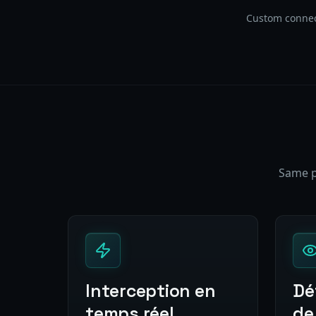
Custom connec
Same p
Interception en
Dé
temps réel
de 