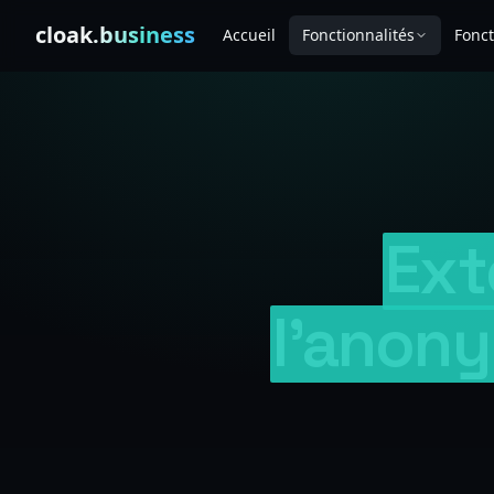
Skip to content
cloak
.business
Accueil
Fonctionnalités
Fonc
Ext
l'anony