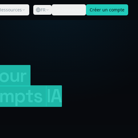
Ressources
FR
Se connecter
Créer un compte
our
ompts
IA