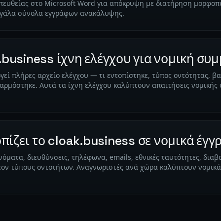
απευθείας στο Microsoft Word για απόκρυψη με διατήρηση μορφοπ
μεγάλα σύνολα εγγράφων ανακάλυψης.
k.business ίχνη ελέγχου για νομική σ
εί πλήρες αρχείο ελέγχου — τι εντοπίστηκε, τύπος οντότητας, β
ρμόστηκε. Αυτά τα ίχνη ελέγχου καλύπτουν απαιτήσεις νομικής
οπίζει το cloak.business σε νομικά έγγ
ονόματα, διευθύνσεις, τηλέφωνα, emails, εθνικές ταυτότητες, δια
έον τύπους οντοτήτων. Αναγνωριστές ανά χώρα καλύπτουν νομικά