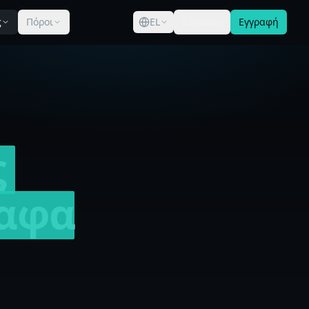
ς
Πόροι
EL
Σύνδεση
Εγγραφή
ς
αφα