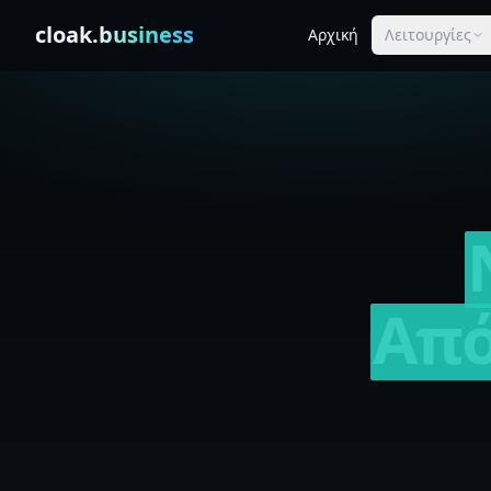
Skip to content
cloak
.business
Αρχική
Λειτουργίες
Απ