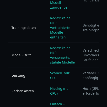
nicht erklärbar
Modell
zuordenbar
Regex: keine.
NLP:
Benötigt eigen
Trainingsdaten
vortrainierte
Trainingsdaten
Modelle
enthalten
Regex: keine.
Verschlechtert 
NLP:
Modell-Drift
unvorhersehba
versionierte,
Laufe der Zeit
stabile Modelle
Schnell, nur
Variabel, GPU-
Leistung
CPU
abhängig
Niedrig (nur
Hoch (GPU mei
Rechenkosten
CPU)
erforderlich)
Einfach –