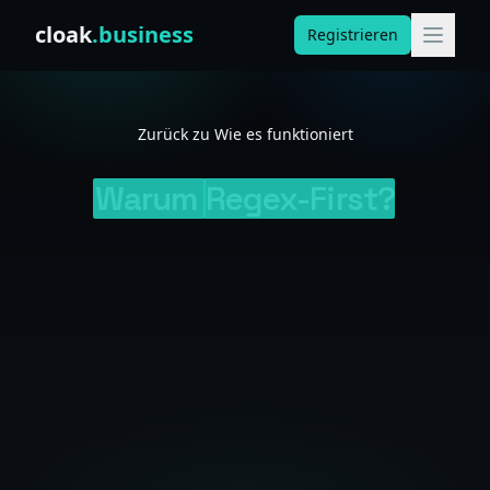
Skip to content
cloak
.business
Registrieren
Zurück zu Wie es funktioniert
Warum
Regex-First?