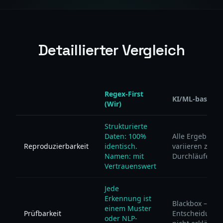
Detaillierter Vergleich
Regex-First
KI/ML-basiert
(Wir)
Strukturierte
Daten: 100%
Alle Ergebniss
Reproduzierbarkeit
identisch.
variieren zwis
Namen: mit
Durchläufen
Vertrauenswert
Jede
Erkennung ist
Blackbox –
einem Muster
Prüfbarkeit
Entscheidung
oder NLP-