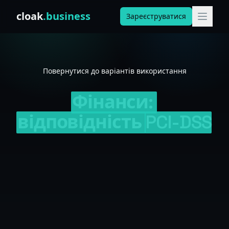
Skip to content
cloak
.business
Зареєструватися
Повернутися до варіантів використання
Фінанси:
відповідність
PCI-DSS