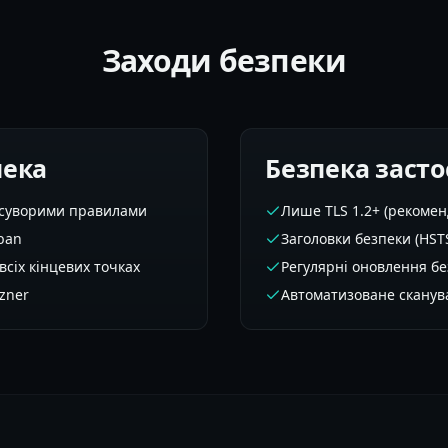
Заходи безпеки
пека
Безпека засто
 суворими правилами
Лише TLS 1.2+ (рекомен
2ban
Заголовки безпеки (HST
сіх кінцевих точках
Регулярні оновлення б
zner
Автоматизоване сканув