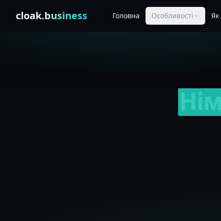
Skip to content
cloak
.business
Головна
Особливості
Як
Ні