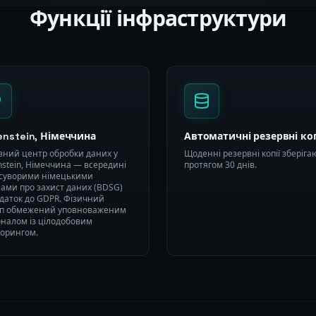
Функції інфраструктури
enstein, Німеччина
Автоматичні резервні коп
вний центр обробки даних у
Щоденні резервні копії зберіга
nstein, Німеччина — всередині
протягом 30 днів.
 суворими німецькими
ами про захист даних (BDSG)
даток до GDPR. Фізичний
уп обмежений уповноваженим
налом із цілодобовим
торингом.