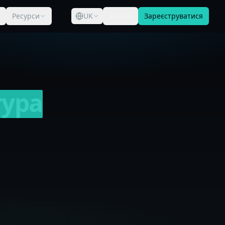
Ресурси
UK
Увійти
Зареєструватися
тура