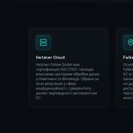
Hetzner Cloud
Falk
Hetzner Online GmbH має
Осно
сертифікацію ISO 27001 і володіє
Falke
власними центрами обробки даних
ЄС із
у Німеччині та Фінляндії. Обрано за
закон
їхню репутацію у сфері
на до
конфіденційності, суверенітету
дост
даних і відповідності регламентам
персо
ЄС.
моні