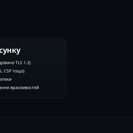
сунку
довано TLS 1.3)
S, CSP тощо)
езпеки
ання вразливостей