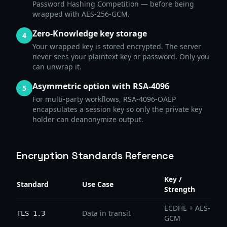
Password Hashing Competition — before being
wrapped with AES-256-GCM.
Zero-Knowledge key storage
4
Your wrapped key is stored encrypted. The server
never sees your plaintext key or password. Only you
can unwrap it.
Asymmetric option with RSA-4096
5
For multi-party workflows, RSA-4096-OAEP
encapsulates a session key so only the private key
holder can deanonymize output.
Encryption Standards Reference
Key /
Standard
Use Case
Strength
ECDHE + AES-
Data in transit
TLS 1.3
GCM