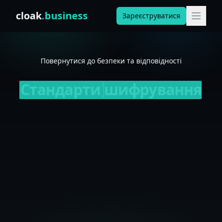
Skip to content
cloak
.business
Зареєструватися
Повернутися до безпеки та відповідності
Стандарти
шифрування