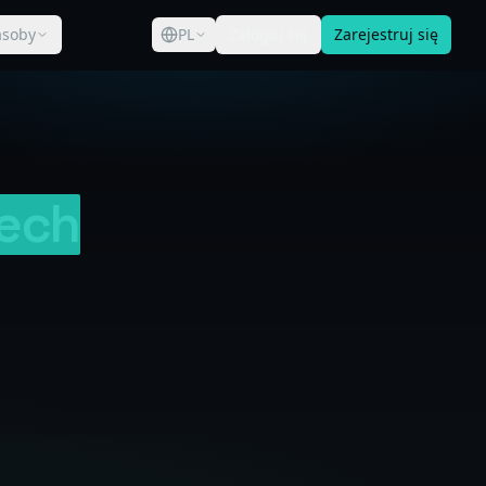
asoby
PL
Zaloguj się
Zarejestruj się
ech