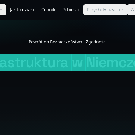
Jak to działa
Cennik
Pobierać
Przykłady użycia
Z
Powrót do Bezpieczeństwa i Zgodności
rastruktura
w
Niemcz