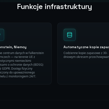
Funkcje infrastruktury
enstein, Niemcy
Automatyczne kopie zapa
e centrum danych w Falkenstein
Codzienne kopie zapasowe z 30-
mczech — na terenie UE z
dniowym okresem przechowywan
ystycznymi niemieckimi
isami o ochronie danych (BDSG)
z GDPR. Dostęp fizyczny
iczony do upoważnionego
nelu z monitoringiem 24/7.