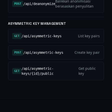
Balikkan anonimisasi
/api/deanonymize
POST
berasaskan penyulitan
ASYMMETRIC KEY MANAGEMENT
List key pairs
/api/asymmetric-keys
GET
Create key pair
/api/asymmetric-keys
POST
Get public
/api/asymmetric-
GET
key
keys/{id}/public