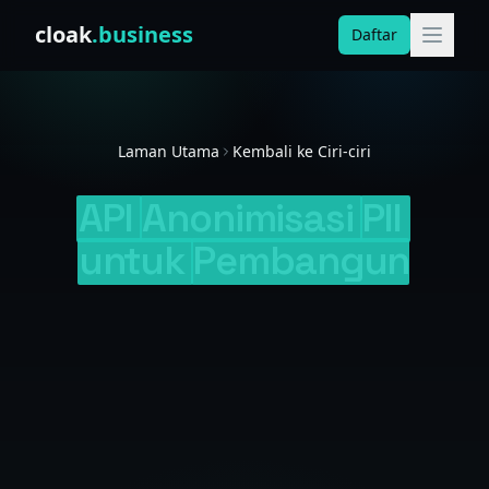
Skip to content
cloak
.business
Daftar
Laman Utama
Kembali ke Ciri-ciri
API
Anonimisasi
PII
untuk
Pembangun