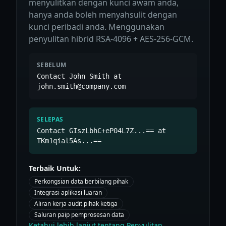
menyulitkan dengan kunci awam anda,
hanya anda boleh menyahsulit dengan
kunci peribadi anda. Menggunakan
penyulitan hibrid RSA-4096 + AES-256-GCM.
SEBELUM
Contact John Smith at
john.smith@company.com
SELEPAS
Contact GIszLbhC+eP04L7Z...== at
TKm1qial5As...==
Terbaik Untuk:
Perkongsian data berbilang pihak
Integrasi aplikasi luaran
Aliran kerja audit pihak ketiga
Saluran paip pemprosesan data
Ketahui lebih lanjut tentang Penyulitan