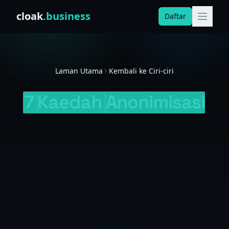
Skip to content
cloak
.business
Daftar
Laman Utama
Kembali ke Ciri-ciri
7
Kaedah
Anonimisasi