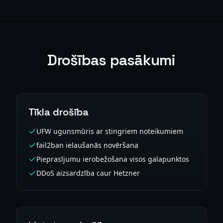
Drošības pasākumi
Tīkla drošība
UFW ugunsmūris ar stingriem noteikumiem
fail2ban ielaušanās novēršana
Pieprasījumu ierobežošana visos galapunktos
DDoS aizsardzība caur Hetzner