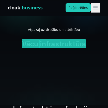
Skip to content
cloak
.business
Reģistrēties
Atpakaļ uz drošību un atbilstību
Vācu
infrastruktūra