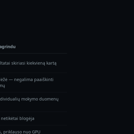
agrindu
ltatai skiriasi kiekvieną kartą
dėžė — negalima paaiškinti
imų
individualių mokymo duomenų
i netikėtai blogėja
s, priklauso nuo GPU