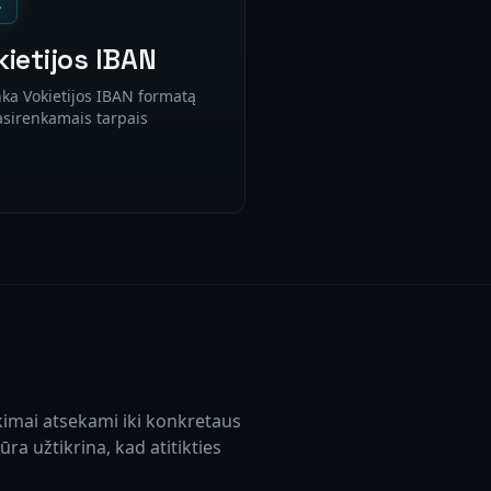
kietijos IBAN
nka Vokietijos IBAN formatą
asirenkamais tarpais
ikimai atsekami iki konkretaus
a užtikrina, kad atitikties