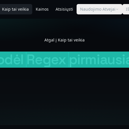
Kaip tai veikia
Kainos
Atsisiųsti
Naudojimo Atvejai
I
Atgal į Kaip tai veikia
odėl
Regex
pirmiausi