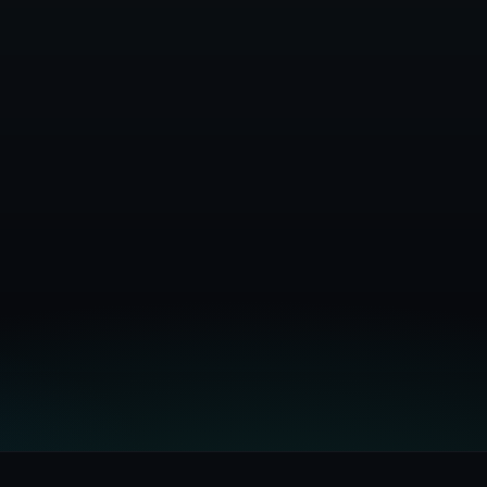
rti nemokamą paskyrą
Peržiūrėti architektūros dokum