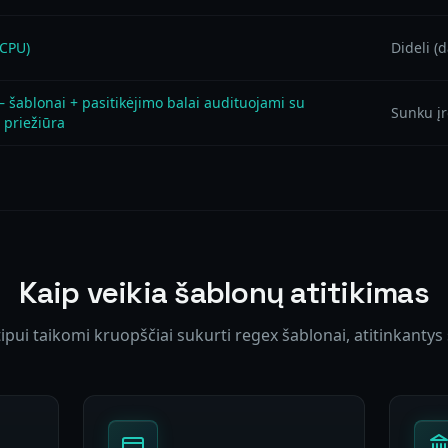
 CPU)
Dideli (
 šablonai + pasitikėjimo balai audituojami su
Sunku įr
priežiūra
Kaip veikia šablonų atitikimas
pui taikomi kruopščiai sukurti regex šablonai, atitinkantys