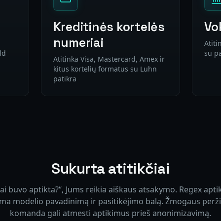
Kreditinės kortelės
Vo
numeriai
Atiti
ld
su p
Atitinka Visa, Mastercard, Amex ir
kitus kortelių formatus su Luhn
patikra
Sukurta atitikčiai
 tai buvo aptikta?“, Jums reikia aiškaus atsakymo. Regex apt
ma modelio pavadinimą ir pasitikėjimo balą. Žmogaus peržiūr
komanda gali atmesti aptikimus prieš anonimizavimą.