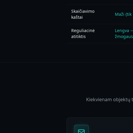
Skaičiavimo
Maži (tik
kaštai
Reguliacinė
Lengva —
atitiktis
žmogaus 
Kiekvienam objektų ti