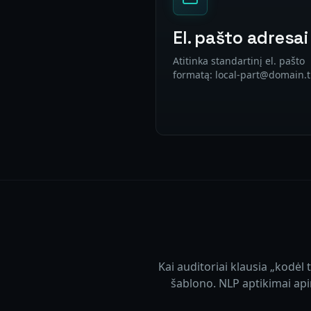
El. pašto adresai
Atitinka standartinį el. pašto
formatą: local-part@domain.t
Kai auditoriai klausia „kodėl
šablono. NLP aptikimai api