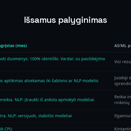
Išsamus palyginimas
grįstas (mes)
AI/ML p
oti duomenys: 100% identiški. Vardai: su pasitikėjimo
Visi rezu
Juodoji 
as aptikimas atsekamas iki šablono ar NLP modelio
sprend
Reikia 
reikia. NLP: įtraukti iš anksto apmokyti modeliai
rinkinių
ra. NLP: versijuoti, stabilūs modeliai
Ilgainiu
tik CPU
Kintanti