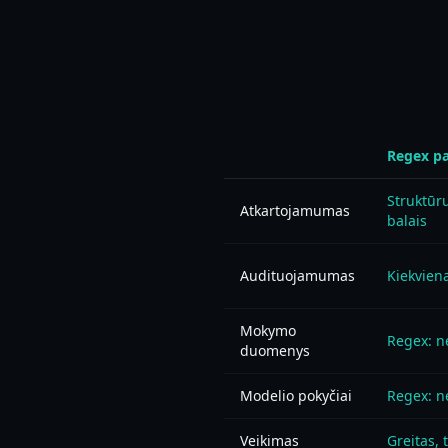
Regex pa
Struktūru
Atkartojamumas
balais
Audituojamumas
Kiekvien
Mokymo
Regex: ne
duomenys
Modelio pokyčiai
Regex: nė
Veikimas
Greitas, 