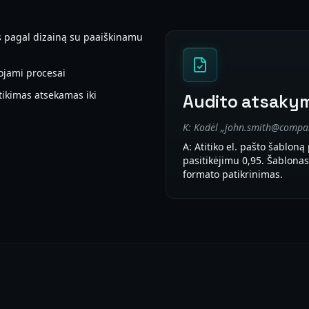
s pagal dizainą su paaiškinamu
ojami procesai
tikimas atsekamas iki
Audito atsaky
K: Kodėl „john.smith@compa
A: Atitiko el. pašto šabloną
pasitikėjimu 0,95. Šablonas:
formato patikrinimas.