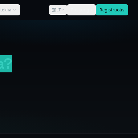
štekliai
LT
Prisijungti
Registruotis
a?