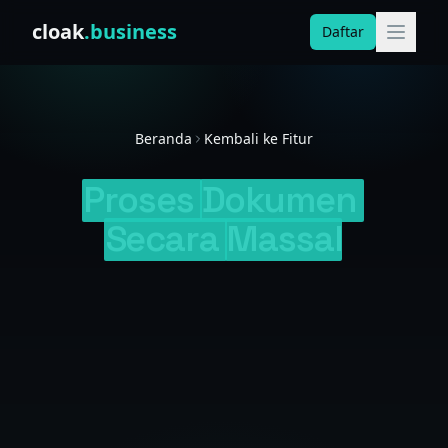
Skip to content
cloak
.business
Daftar
Beranda
Kembali ke Fitur
Proses
Dokumen
Secara
Massal