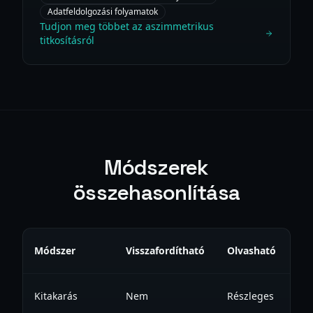
Adatfeldolgozási folyamatok
Tudjon meg többet az aszimmetrikus
titkosításról
Módszerek
összehasonlítása
Módszer
Visszafordítható
Olvasható
Li
Kitakarás
Nem
Részleges
N