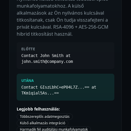
munkafolyamatokhoz. A külső
alkalmazások az Ön nyilvános kulcsával
titkosítanak, csak Ön tudja visszafejteni a
privát kulcsával. RSA-4096 + AES-256-GCM
hibrid titkosítást használ.
ELŐTTE
Contact John Smith at
john.smith@company.com
UTÁNA
Contact GIszLbhC+eP04L7Z...== at
TKm1qial5As...==
Legjobb felhasználás:
Többszereplős adatmegosztás
Külső alkalmazás integráció
Harmadik fél auditálási munkafolyamatok