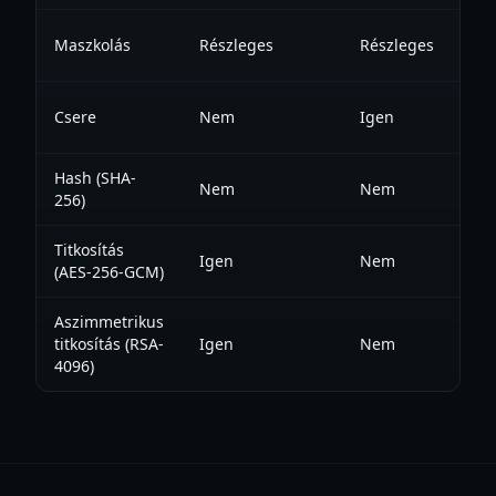
Maszkolás
Részleges
Részleges
N
Csere
Nem
Igen
N
Hash (SHA-
Nem
Nem
Ig
256)
Titkosítás
Igen
Nem
N
(AES-256-GCM)
Aszimmetrikus
titkosítás (RSA-
Igen
Nem
N
4096)