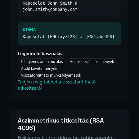
Kapcsolat John Smith a
john.smith@company.com
UTÁNA
Kapcsolat [ENC:xyz123] a [ENC:abc456]
Legjobb felhasználás:
Ideiglenes anonimizálás
Adatvisszaállítási igények
Audit követelmények
Visszafordítható munkafolyamatok
Tudjon meg többet a visszafordítható
titkosításról
Aszimmetrikus titkosítás (RSA-
4096)
Nyilvános kulcsú titkosítás többszereplős