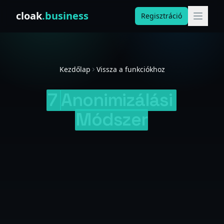
Skip to content
cloak
.business
Regisztráció
Kezdőlap
Vissza a funkciókhoz
7
Anonimizálási
Módszer