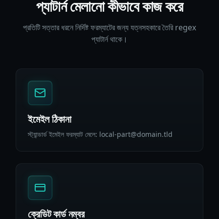
প্যাটার্ন মেলানো কীভাবে কাজ করে
প্রতিটি সত্তার ধরনে নির্দিষ্ট ফরম্যাটের জন্য যত্নসহকারে তৈরি regex
প্যাটার্ন থাকে।
ইমেইল ঠিকানা
স্ট্যান্ডার্ড ইমেইল ফরম্যাট মেলে: local-part@domain.tld
ক্রেডিট কার্ড নম্বর