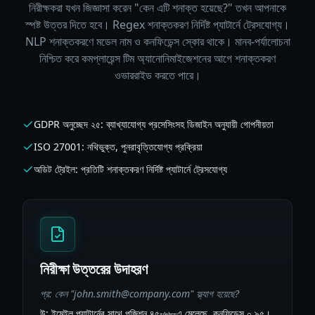
নিরীক্ষকরা যখন জিজ্ঞাসা করেন "কেন এটি শনাক্ত হয়েছে?" তখন আপনাকে
স্পষ্ট উত্তর দিতে হবে। Regex শনাক্তকরণ নির্দিষ্ট প্যাটার্নে ট্রেসযোগ্য।
NLP শনাক্তকরণে মডেল নাম ও কনফিডেন্স স্কোর থাকে। মানব-পর্যালোচনা
নিশ্চিত করে কমপ্লায়েন্স টিম অ্যানোনিমাইজেশনের আগে শনাক্তকরণ
ওভাররাইড করতে পারে।
GDPR অনুচ্ছেদ ২৫: ব্যাখ্যাযোগ্য প্রসেসিংসহ ডিজাইন অনুযায়ী গোপনীয়তা
ISO 27001: নথিভুক্ত, পুনরাবৃত্তিযোগ্য প্রক্রিয়া
অডিট ট্রেইল: প্রতিটি শনাক্তকরণ নির্দিষ্ট প্যাটার্নে ট্রেসযোগ্য
নিরীক্ষা উত্তরের উদাহরণ
প্র: কেন "john.smith@company.com" ফ্ল্যাগ হয়েছে?
উ: ইমেইল প্যাটার্নের সাথে পজিশন ৪৫-৬৮-এ মেলেছে, কনফিডেন্স ০.৯৫।