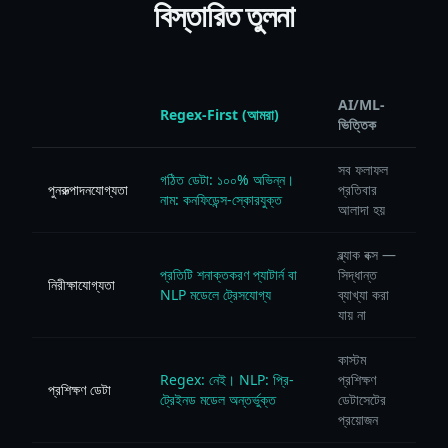
বিস্তারিত তুলনা
AI/ML-
Regex-First (আমরা)
ভিত্তিক
সব ফলাফল
গঠিত ডেটা: ১০০% অভিন্ন।
পুনরুত্পাদনযোগ্যতা
প্রতিবার
নাম: কনফিডেন্স-স্কোরযুক্ত
আলাদা হয়
ব্ল্যাক বক্স —
প্রতিটি শনাক্তকরণ প্যাটার্ন বা
সিদ্ধান্ত
নিরীক্ষাযোগ্যতা
NLP মডেলে ট্রেসযোগ্য
ব্যাখ্যা করা
যায় না
কাস্টম
Regex: নেই। NLP: প্রি-
প্রশিক্ষণ
প্রশিক্ষণ ডেটা
ট্রেইনড মডেল অন্তর্ভুক্ত
ডেটাসেটের
প্রয়োজন