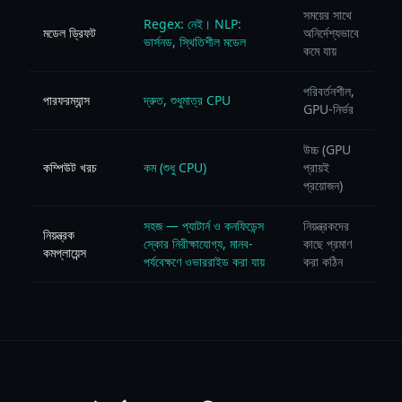
সময়ের সাথে
Regex: নেই। NLP:
মডেল ড্রিফট
অনির্দেশ্যভাবে
ভার্সনড, স্থিতিশীল মডেল
কমে যায়
পরিবর্তনশীল,
পারফরম্যান্স
দ্রুত, শুধুমাত্র CPU
GPU-নির্ভর
উচ্চ (GPU
কম্পিউট খরচ
কম (শুধু CPU)
প্রায়ই
প্রয়োজন)
সহজ — প্যাটার্ন ও কনফিডেন্স
নিয়ন্ত্রকদের
নিয়ন্ত্রক
স্কোর নিরীক্ষাযোগ্য, মানব-
কাছে প্রমাণ
কমপ্লায়েন্স
পর্যবেক্ষণে ওভাররাইড করা যায়
করা কঠিন