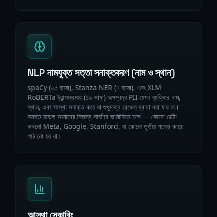
NLP নামযুক্ত সত্তা সনাক্তকরণ (নাম ও স্থান)
spaCy (২৫ ভাষা), Stanza NER (৭ ভাষা), এবং XLM-
RoBERTa ট্রান্সফরমার (১৬ ভাষা) অসম্বদ্ধ PII যেমন ব্যক্তির নাম,
স্থান, এবং সংস্থা সনাক্ত করে যা শুধুমাত্র রেগেক্স দ্বারা ধরা যায় না।
সমস্ত মডেল আমাদের নিজস্ব সার্ভারে জার্মানিতে চলে — কোনো ডেটা
কখনো Meta, Google, Stanford, বা কোনো তৃতীয় পক্ষের কাছে
পাঠানো হয় না।
আস্থা স্কোরিং