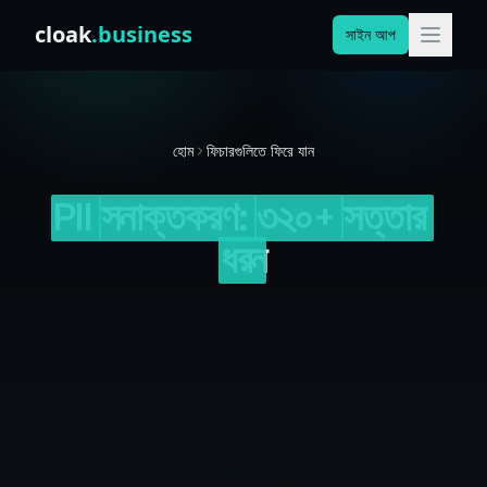
Skip to content
cloak
.business
সাইন আপ
হোম
ফিচারগুলিতে ফিরে যান
PII
সনাক্তকরণ:
৩২০+
সত্তার
ধরন