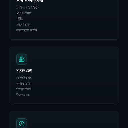
ডিজিটাল শনাক্তকারী
IP ঠিকানা (v4/v6)
MAC ঠিকানা
URL
ডোমেইন নাম
ব্যবহারকারী আইডি
সংগঠন ডেটা
কোম্পানির নাম
সংগঠন আইডি
নিবন্ধন নম্বর
বিভাগের নাম