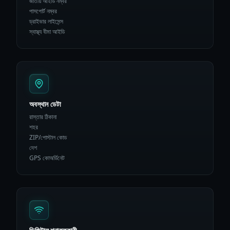
জাতীয় আইডি নম্বর
পাসপোর্ট নম্বর
ড্রাইভার লাইসেন্স
স্বাস্থ্য বীমা আইডি
অবস্থান ডেটা
রাস্তার ঠিকানা
শহর
ZIP/পোস্টাল কোড
দেশ
GPS কোঅর্ডিনেট