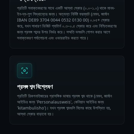
প্রতিটি সনাক্তকরণের সাথে একটি আস্থা স্কোর (০.০–১.০) থাকে মানব-
ইন-দ্য-লুপ সিদ্ধান্তের জন্য। অত্যন্ত নির্দিষ্ট ফরম্যাট (যেমন, জার্মান
IBAN DE89 3704 0044 0532 0130 00) ০.৮৫+ স্কোর
করে, যখন সাধারণ ডিজিট প্যাটার্ন ০.৩–০.৫ স্কোর করে এবং নিশ্চিতকরণের
জন্য প্রসঙ্গ শব্দের উপর নির্ভর করে। সম্মতি দলগুলি গোপন করার আগে
সনাক্তকরণ পর্যালোচনা এবং ওভাররাইড করতে পারে।
প্রসঙ্গ শব্দ বিশ্লেষণ
প্রতিটি রিকগনাইজারের প্রাসঙ্গিক ভাষায় প্রসঙ্গ শব্দ থাকে (যেমন, জার্মান
আইডির জন্য 'Personalausweis', কেনিয়ান আইডির জন্য
'kitambulisho')। যখন প্রসঙ্গ শব্দগুলি মিলের কাছে উপস্থিত হয়,
আস্থা স্কোর বাড়ানো হয়।