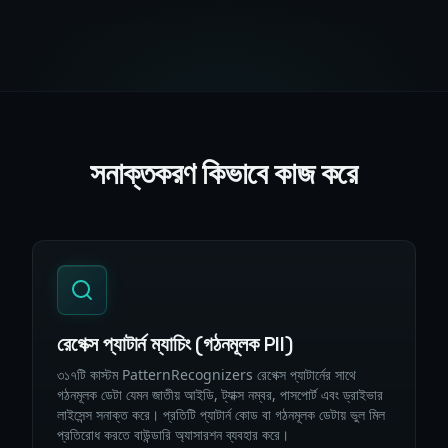
সনাক্তকরণ কিভাবে কাজ করে
রেগেক্স প্যাটার্ন ম্যাচিং (গঠনমূলক PII)
৩১৭টি কাস্টম PatternRecognizers রেগেক্স প্যাটার্নের সাথে
গঠনমূলক ডেটা যেমন জাতীয় আইডি, ট্যাক্স নম্বর, পাসপোর্ট এবং ড্রাইভার
লাইসেন্স সনাক্ত করে। প্রতিটি প্যাটার্ন কোড বা গঠনমূলক ডেটায় ভুল মিল
প্রতিরোধ করতে বাউন্ডারি অ্যাসারশন ব্যবহার করে।