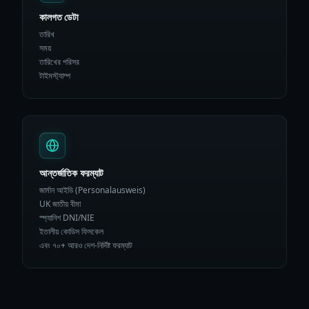
কালগত ডেটা
তারিখ
সময়
তারিখের পরিসর
টাইমস্ট্যাম্প
আন্তর্জাতিক ফরম্যাট
জার্মান আইডি (Personalausweis)
UK জাতীয় বীমা
স্প্যানিশ DNI/NIE
ইতালীয় কোডিস ফিসকেল
এবং ৭০+ আরও দেশ-নির্দিষ্ট ফরম্যাট