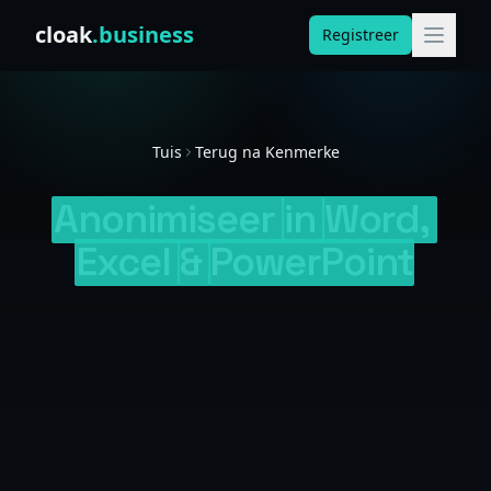
Skip to content
cloak
.business
Registreer
Tuis
Terug na Kenmerke
Anonimiseer
in
Word,
Excel
&
PowerPoint